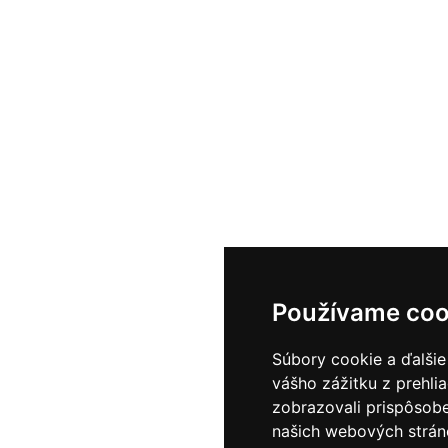
Používame coo
Súbory cookie a ďalšie
vášho zážitku z prehli
zobrazovali prispôsobe
našich webových stráno